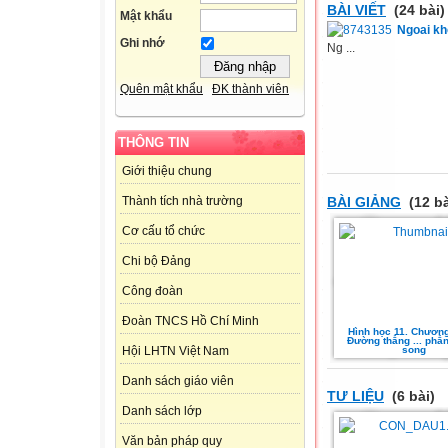
BÀI VIẾT
(24 bài)
Mật khẩu
Ngoai k
Ghi nhớ
Ng ...
Quên mật khẩu
ĐK thành viên
THÔNG TIN
Giới thiệu chung
BÀI GIẢNG
(12 bà
Thành tích nhà trường
Cơ cấu tổ chức
Chi bộ Đảng
Công đoàn
Đoàn TNCS Hồ Chí Minh
Hình học 11. Chương 
Đường thẳng ... phẳ
song
Hội LHTN Việt Nam
Danh sách giáo viên
TƯ LIỆU
(6 bài)
Danh sách lớp
Văn bản pháp quy