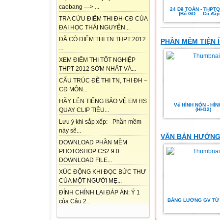
caobang ---> ...
24 Đề TOÁN - THPT
(Bộ GD ... Có đáp
TRA CỨU ĐIỂM THI ĐH-CĐ CỦA
ĐẠI HỌC THÁI NGUYÊN...
ĐÃ CÓ ĐIỂM THI TN THPT 2012
PHẦN MỀM TIỆN 
...
XEM ĐIỂM THI TỐT NGHIỆP
THPT 2012 SỚM NHẤT VÀ...
CẤU TRÚC ĐỀ THI TN, THI ĐH –
CĐ MÔN...
HÃY LÊN TIẾNG BẢO VỆ EM HS
Vẽ HÌNH NÓN - HÌN
(HH12)
QUAY CLIP TIÊU...
Lưu ý khi sắp xếp: - Phần mềm
này sẽ...
VĂN BẢN HƯỚNG
DOWNLOAD PHẦN MỀM
PHOTOSHOP CS2 9.0 :
DOWNLOAD FILE...
XÚC ĐỘNG KHI ĐỌC BỨC THƯ
CỦA MỘT NGƯỜI MẸ...
ĐÍNH CHÍNH LẠI ĐÁP ÁN: Ý 1
BẢNG LƯƠNG GV TỪ 
của Câu 2...