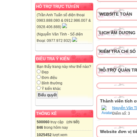
HỖ TRỢ TRỰC TUYẾN
WEBSITE TOÁN
(Trần Anh Tuấn số điện thoại
0983.888.080 & 0912.986.007 &
0928.406.888)
LỊCH ÂM DƯƠNG
(Nguyễn Văn Tình - Số điện
thoại: 0977.972.932)
KIỂM TRA CHỈ SỐ
ĐIỀU TRA Ý KIẾN
Bạn thấy trang này như thế nào?
HỖ TRỢ QUẢN TR
Đẹp
Đơn điệu
Bình thường
Ý kiến khác
Thành viên tích 
Nguyễn Văn T
THỐNG KÊ
Điểm số: 3
500060
truy cập (
chi tiết
)
846
trong hôm nay
Website đơn vị ti
1025452
lượt xem