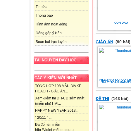
Tin tức
Thông báo
CON DẤU
Hình ảnh hoạt động
Đóng góp ý kiến
GIÁO ÁN
(90 bài)
Soạn bài trực tuyến
TÀI NGUYÊN DẠY HỌC
CÁC Ý KIẾN MỚI NHẤT
FILE THAY ĐỔI CỠ C
THỨC TOÁN MATHTY
TỔNG HỢP 198 MẪU BÌA KẾ
HOẠCH - GIÁO ÁN...
Xem điểm thi ĐH-CĐ sớm nhất
ĐỀ THI
(143 bài)
(miễn phí) [TẠI...
HAPPY NEW YEAR 2013...
" 20/11 " ...
Đã đổi tên miền
http://violet.vn/thpt-potau-